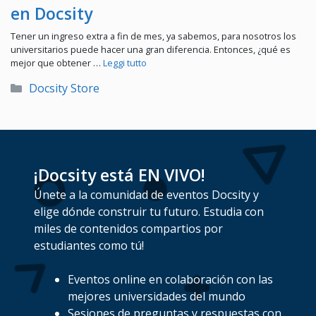
en Docsity
Tener un ingreso extra a fin de mes, ya sabemos, para nosotros los
universitarios puede hacer una gran diferencia. Entonces, ¿qué es
mejor que obtener …
Leggi tutto
Categorías
Docsity Store
¡Docsity está EN VIVO!
Únete a la comunidad de eventos Docsity y
elige dónde construir tu futuro. Estudia con
miles de contenidos compartios por
estudiantes como tú!
Eventos online en colaboración con las
mejores universidades del mundo
Sesiones de preguntas y respuestas con