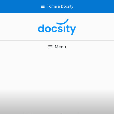
Vai
Torna a Docsity
al
contenuto
Menu