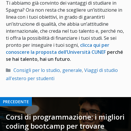
Ti abbiamo già convinto dei vantaggi di studiare in
Spagna? Ora non resta che scegliere un’istituzione in
linea con i tuoi obiettivi, in grado di garantirti
un’istruzione di qualità, che abbia un’attitudine
internazionale, che creda nel tuo talento e, perché no,
ti offra la possibilità di finanziare i tuoi studi. Se sei
pronto per inseguire i tuoi sogni,
clicca qui per
conoscere la proposta dell’Università CUNEF
perché
se hai talento, hai un futuro.
Categorie
Consigli per lo studio
,
generale
,
Viaggi di studio
all'estero per studenti
PRECEDENTE
Corsi di programmazione: i migliori
coding bootcamp per trovare