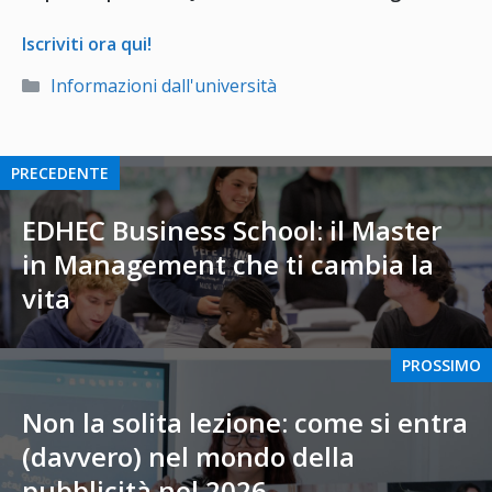
Iscriviti ora qui!
Categorie
Informazioni dall'università
PRECEDENTE
EDHEC Business School: il Master
in Management che ti cambia la
vita
PROSSIMO
Non la solita lezione: come si entra
(davvero) nel mondo della
pubblicità nel 2026