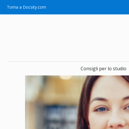
Vai
Torna a Docsity.com
al
contenuto
Consigli per lo studio