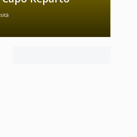
sità
i