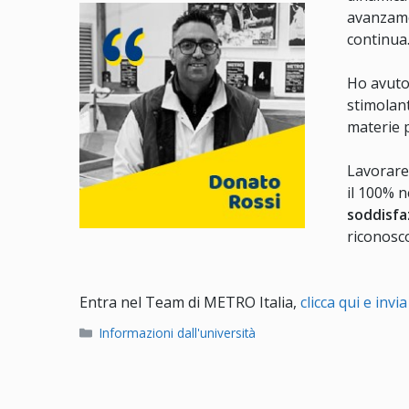
avanzame
continua
Ho avuto 
stimolan
materie 
Lavorare 
il 100% n
soddisfa
riconosco
Entra nel Team di METRO Italia,
clicca qui e invi
Categorie
Informazioni dall'università