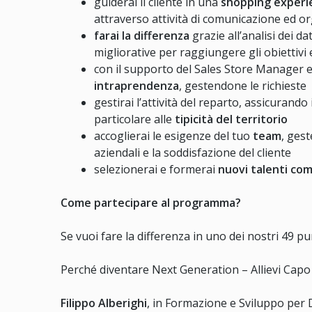
guiderai il cliente in una
shopping experi
attraverso attività di comunicazione ed o
farai la differenza
grazie all’analisi dei 
migliorative per raggiungere gli obiettivi 
con il supporto del Sales Store Manager e 
intraprendenza
, gestendone le richieste
gestirai l’attività del reparto, assicurando 
particolare alle
tipicità del territorio
accoglierai le esigenze del tuo
team
, gest
aziendali e la soddisfazione del cliente
selezionerai e formerai
nuovi talenti co
Come partecipare al programma?
Se vuoi fare la differenza in uno dei nostri 49 p
Perché diventare Next Generation – Allievi Capo 
Filippo Alberighi
, in Formazione e Sviluppo per