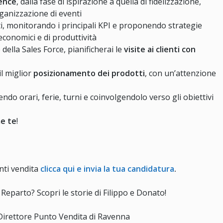
ence
, dalla fase di ispirazione a quella di fidelizzazione,
rganizzazione di eventi
dati, monitorando i principali KPI e proponendo strategie
economici e di produttività
della Sales Force, pianificherai le
visite ai clienti con
il miglior
posizionamento dei prodotti
, con un’attenzione
endo orari, ferie, turni e coinvolgendolo verso gli obiettivi
me te
!
unti vendita
cli
cca qui e invia la tua candidatura
.
Reparto? Scopri le storie di Filippo e Donato!
 Direttore Punto Vendita di Ravenna