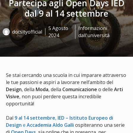
Partecipa agli Open Days IED
dal 9 al 14 settembre
5 Agosto
Informazioni
docsityofficial
2024
dall'università
Se stai cercando una scuola in cui imparare attraverso
le tue passioni e aspiri a lavorare nell’ambito del
Design
, della
Moda
, della
Comunicazione
o delle
Arti
Visive
, non puoi perdere questa incredibile
opportunità!
Dal
9 al 14 settembre
,
IED – Istituto Europeo di
Design
e
Accademia Aldo Galli
ospiteranno una serie
di
Open Days
, sia online che in presenza, per