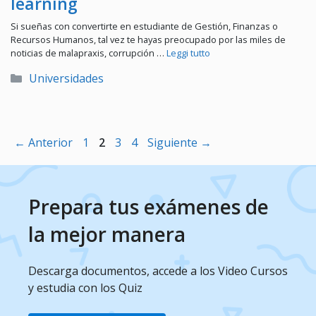
learning
Si sueñas con convertirte en estudiante de Gestión, Finanzas o
Recursos Humanos, tal vez te hayas preocupado por las miles de
noticias de malapraxis, corrupción …
Leggi tutto
Categorías
Universidades
Página
Página
Página
Página
←
Anterior
1
2
3
4
Siguiente
→
Prepara tus exámenes de
la mejor manera
Descarga documentos, accede a los Video Cursos
y estudia con los Quiz