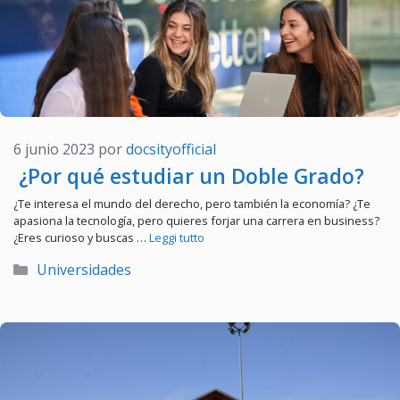
6 junio 2023
por
docsityofficial
¿Por qué estudiar un Doble Grado?
¿Te interesa el mundo del derecho, pero también la economía? ¿Te
apasiona la tecnología, pero quieres forjar una carrera en business?
¿Eres curioso y buscas …
Leggi tutto
Categorías
Universidades