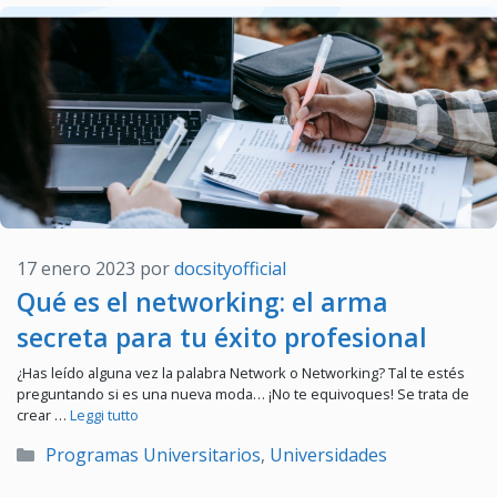
17 enero 2023
por
docsityofficial
Qué es el networking: el arma
secreta para tu éxito profesional
¿Has leído alguna vez la palabra Network o Networking? Tal te estés
preguntando si es una nueva moda… ¡No te equivoques! Se trata de
crear …
Leggi tutto
Categorías
Programas Universitarios
,
Universidades