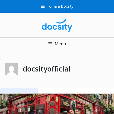
Saltar
Torna a Docsity
al
contenido
Menú
docsityofficial