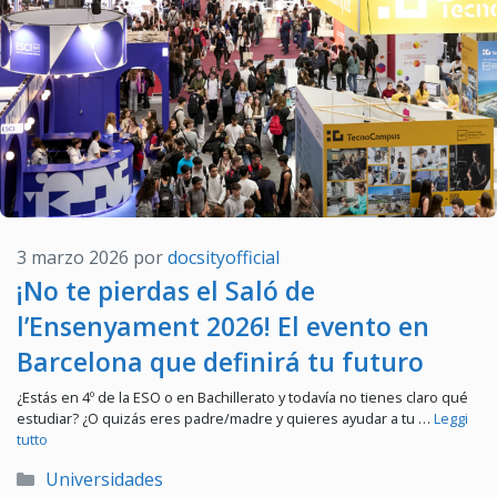
3 marzo 2026
por
docsityofficial
¡No te pierdas el Saló de
l’Ensenyament 2026! El evento en
Barcelona que definirá tu futuro
¿Estás en 4º de la ESO o en Bachillerato y todavía no tienes claro qué
estudiar? ¿O quizás eres padre/madre y quieres ayudar a tu …
Leggi
tutto
Categorías
Universidades