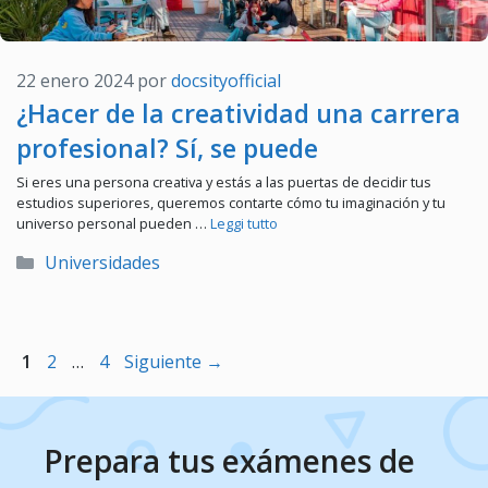
22 enero 2024
por
docsityofficial
¿Hacer de la creatividad una carrera
profesional? Sí, se puede
Si eres una persona creativa y estás a las puertas de decidir tus
estudios superiores, queremos contarte cómo tu imaginación y tu
universo personal pueden …
Leggi tutto
Categorías
Universidades
Página
Página
Página
1
2
…
4
Siguiente
→
Prepara tus exámenes de