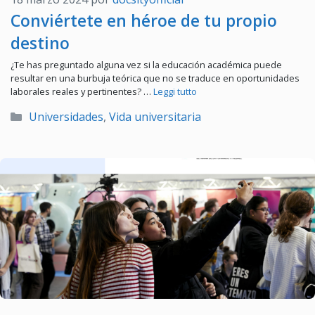
Conviértete en héroe de tu propio
destino
¿Te has preguntado alguna vez si la educación académica puede
resultar en una burbuja teórica que no se traduce en oportunidades
laborales reales y pertinentes? …
Leggi tutto
Categorías
Universidades
,
Vida universitaria