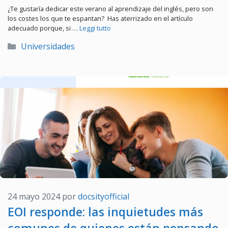
¿Te gustaría dedicar este verano al aprendizaje del inglés, pero son
los costes los que te espantan? Has aterrizado en el artículo
adecuado porque, si …
Leggi tutto
Categorías
Universidades
24 mayo 2024
por
docsityofficial
EOI responde: las inquietudes más
comunes de quienes están pensando