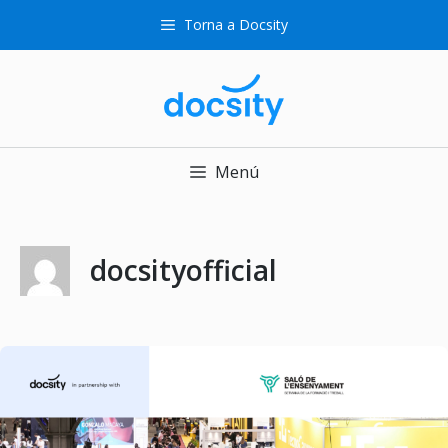
Saltar
Torna a Docsity
al
contenido
Menú
docsityofficial