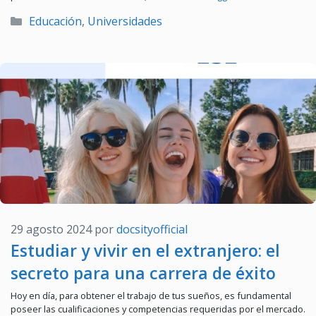
Categorías
Educación
,
Universidades
29 agosto 2024
por
docsityofficial
Estudiar y vivir en el extranjero: el
secreto para una carrera de éxito
Hoy en día, para obtener el trabajo de tus sueños, es fundamental
poseer las cualificaciones y competencias requeridas por el mercado.