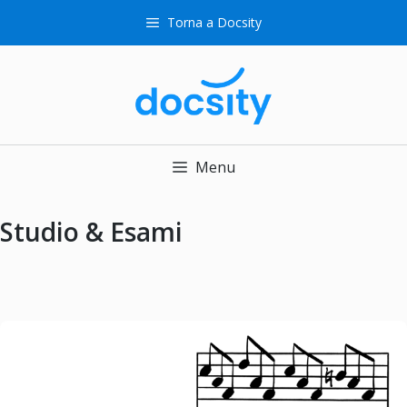
Vai
Torna a Docsity
al
contenuto
Menu
Studio & Esami