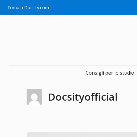
Vai
Torna a Docsity.com
al
contenuto
Consigli per lo studio
Docsityofficial