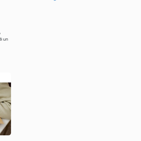
o
di un