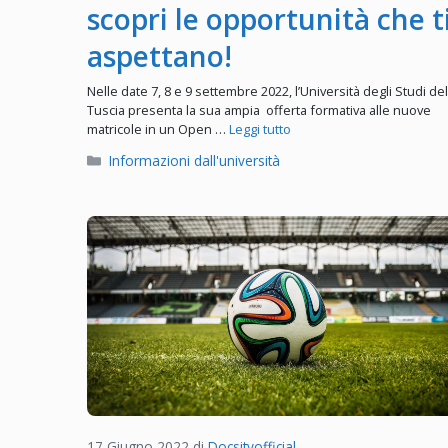
scopri le opportunità che t
aspettano!
Nelle date 7, 8 e 9 settembre 2022, l’Università degli Studi del
Tuscia presenta la sua ampia offerta formativa alle nuove
matricole in un Open …
Leggi tutto
Categorie
Informazioni dall'università
17 Giugno 2022
di
Docsityofficial