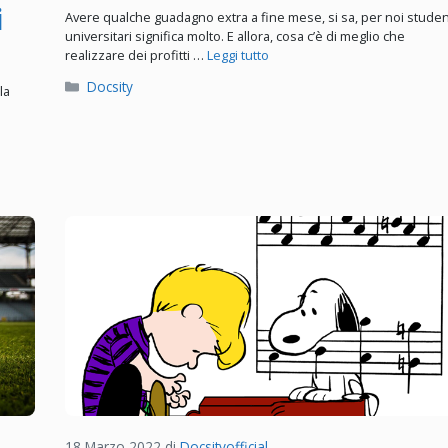
i
Avere qualche guadagno extra a fine mese, si sa, per noi studen
universitari significa molto. E allora, cosa c’è di meglio che
realizzare dei profitti …
Leggi tutto
Categorie
Docsity
la
18 Marzo 2022
di
Docsityofficial