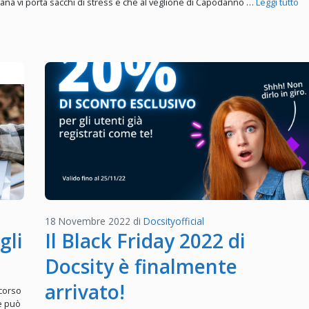
fana vi porta sacchi di stress e che al veglione di Capodanno …
Leggi tutto
18 Novembre 2022
di
Docsityofficial
gli
Il Black Friday 2022 di
Docsity è finalmente
arrivato!
rcorso
e può