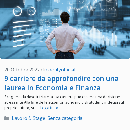
20 Ottobre 2022
di
docsityofficial
9 carriere da approfondire con una
laurea in Economia e Finanza
Scegliere da dove iniziare la tua carriera può essere una decisione
stressante Alla fine delle superiori sono molti gli studenti indecisi sul
proprio futuro, su …
Leggi tutto
Categorie
Lavoro & Stage
,
Senza categoria