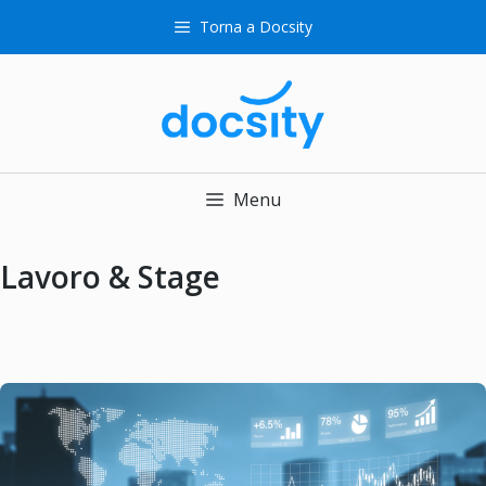
Vai
Torna a Docsity
al
contenuto
Menu
Lavoro & Stage