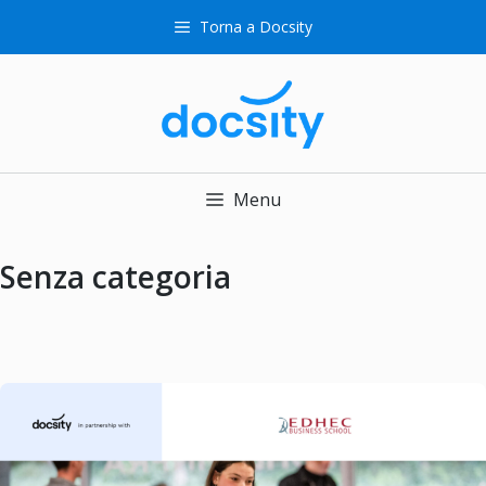
Vai
Torna a Docsity
al
contenuto
Menu
Senza categoria