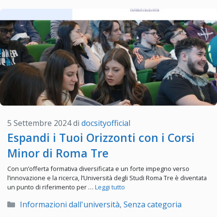
5 Settembre 2024
di
docsityofficial
Espandi i Tuoi Orizzonti con i Corsi
Minor di Roma Tre
Con un’offerta formativa diversificata e un forte impegno verso
l’innovazione e la ricerca, l’Università degli Studi Roma Tre è diventata
un punto di riferimento per …
Leggi tutto
Categorie
Informazioni dall'università
,
Senza categoria