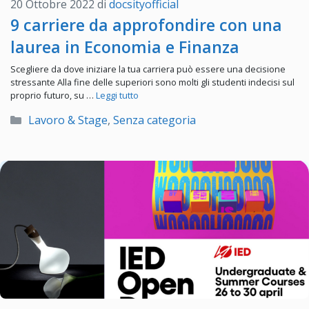
20 Ottobre 2022
di
docsityofficial
9 carriere da approfondire con una
laurea in Economia e Finanza
Scegliere da dove iniziare la tua carriera può essere una decisione
stressante Alla fine delle superiori sono molti gli studenti indecisi sul
proprio futuro, su …
Leggi tutto
Categorie
Lavoro & Stage
,
Senza categoria