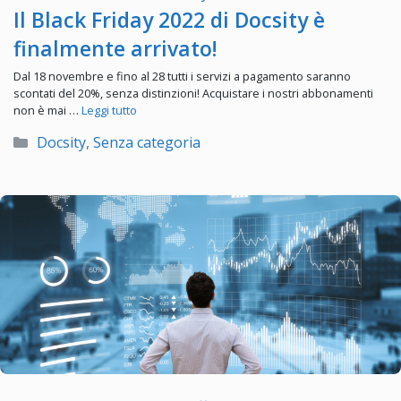
Il Black Friday 2022 di Docsity è
finalmente arrivato!
Dal 18 novembre e fino al 28 tutti i servizi a pagamento saranno
scontati del 20%, senza distinzioni! Acquistare i nostri abbonamenti
non è mai …
Leggi tutto
Categorie
Docsity
,
Senza categoria