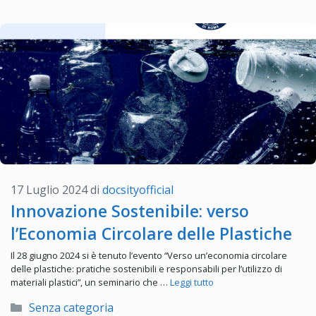
17 Luglio 2024
di
docsityofficial
Innovazione Sostenibile: verso
l’Economia Circolare delle Plastiche
Il 28 giugno 2024 si è tenuto l’evento “Verso un’economia circolare
delle plastiche: pratiche sostenibili e responsabili per l’utilizzo di
materiali plastici”, un seminario che …
Leggi tutto
Categorie
Senza categoria