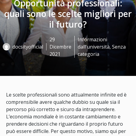
Opportunità professionali:
quali sono le scelte migliori per
il futuro?
29
Informazioni
docsityofficial
Dicembre
dall'università
,
Senza
2021
categoria
Le scelte professionali sono attualmente infinite ed è
comprensibile avere qualche dubbio su quale sia il
percorso più corretto e sicuro da intraprendere.
L’economia mondiale è in costante cambiamento e
prendere decisioni che riguardano il proprio futuro
può essere difficile. Per questo motivo, siamo qui per